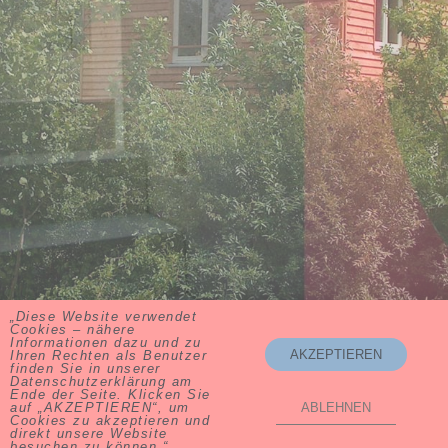
„Diese Website verwendet
Cookies – nähere
Informationen dazu und zu
AKZEPTIEREN
Ihren Rechten als Benutzer
finden Sie in unserer
Datenschutzerklärung am
Ende der Seite. Klicken Sie
auf „AKZEPTIEREN“, um
ABLEHNEN
Cookies zu akzeptieren und
Volker Schultze-Naumburg ∙ 83236 Übersee ∙ Tel. 08642-59 88
direkt unsere Website
94
besuchen zu können.“