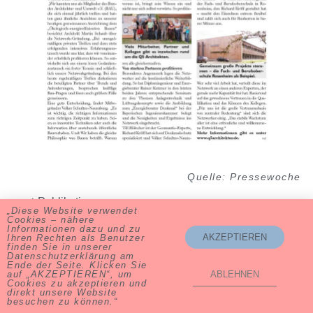
Quelle: Pressewoche
Publikationen
„Diese Website verwendet
Cookies – nähere
Informationen dazu und zu
AKZEPTIEREN
Ihren Rechten als Benutzer
finden Sie in unserer
Datenschutzerklärung am
Ende der Seite. Klicken Sie
auf „AKZEPTIEREN“, um
ABLEHNEN
Volker Schultze-Naumburg ∙ 83236 Übersee ∙ Tel. 08642-59 88
Cookies zu akzeptieren und
94
direkt unsere Website
besuchen zu können.“