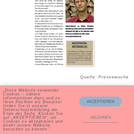
Quelle: Pressewoche
Publikationen
„Diese Website verwendet
Cookies – nähere
Informationen dazu und zu
AKZEPTIEREN
Ihren Rechten als Benutzer
finden Sie in unserer
Datenschutzerklärung am
Ende der Seite. Klicken Sie
auf „AKZEPTIEREN“, um
ABLEHNEN
Cookies zu akzeptieren und
Volker Schultze-Naumburg ∙ 83236 Übersee ∙ Tel. 08642-59 88
direkt unsere Website
94
besuchen zu können.“