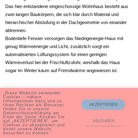
Das hier entstandene eingeschossige Wohnhaus besteht aus
zwei langen Baukörpern, die sich klar durch Material und
hierarchischer Abstufung in der Dachgeometrie von einander
abtrennen.
Bodentiefe Fenster versorgen das Niedrigenergie-Haus mit
genug Wärmeenergie und Licht, zusätzlich sorgt ein
automatisiertes Lüftungssystem für einen geringen
Wärmeverlust bei der Frischluftzufuhr, weshalb das Haus
sogar im Winter kaum auf Fremdwärme angewiesen ist.
< letztes Projekt
nächstes Projekt >
„Diese Website verwendet
Cookies – nähere
Informationen dazu und zu
Volker Schultze-Naumburg ∙ 83236 Übersee ∙ Tel. 08642-59 88
AKZEPTIEREN
Ihren Rechten als Benutzer
94
finden Sie in unserer
Datenschutzerklärung am
Ende der Seite. Klicken Sie
auf „AKZEPTIEREN“, um
ABLEHNEN
Cookies zu akzeptieren und
direkt unsere Website
besuchen zu können.“