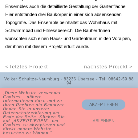
Ensembles auch die detaillierte Gestaltung der Gartenfläche.
Hier entstanden drei Baukörper in einer sich absenkenden
Topografie. Das Ensemble beinhaltet das Wohnhaus mit
Schwimmbad und Fitnessbereich. Die BauherrInnen
wünschten sich einen Haus- und Gartentraum in den Voralpen,
der ihnen mit diesem Projekt erfüllt wurde.
< letztes Projekt
nächstes Projekt >
Volker Schultze-Naumburg ∙ 83236 Übersee ∙ Tel. 08642-59 88
94
„Diese Website verwendet
Cookies – nähere
Informationen dazu und zu
AKZEPTIEREN
Ihren Rechten als Benutzer
finden Sie in unserer
Datenschutzerklärung am
Ende der Seite. Klicken Sie
auf „AKZEPTIEREN“, um
ABLEHNEN
Cookies zu akzeptieren und
direkt unsere Website
besuchen zu können.“